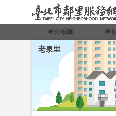
跳到主要內容區塊
:::
里公布欄
里
老泉里