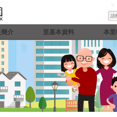
:::
長簡介
里基本資料
本里