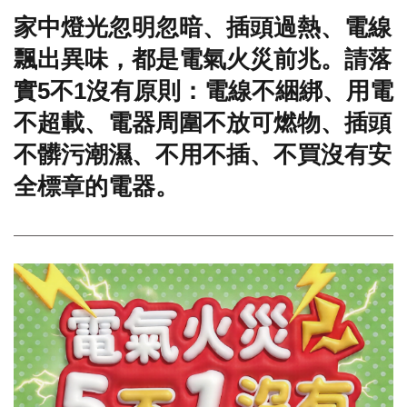
家中燈光忽明忽暗、插頭過熱、電線
門
飄出異味，都是電氣火災前兆。請落
牌
整
實5不1沒有原則：電線不綑綁、用電
合
檢
不超載、電器周圍不放可燃物、插頭
索
不髒污潮濕、不用不插、不買沒有安
系
統
全標章的電器。
文
化
局
文
化
資
產
臺
北
市