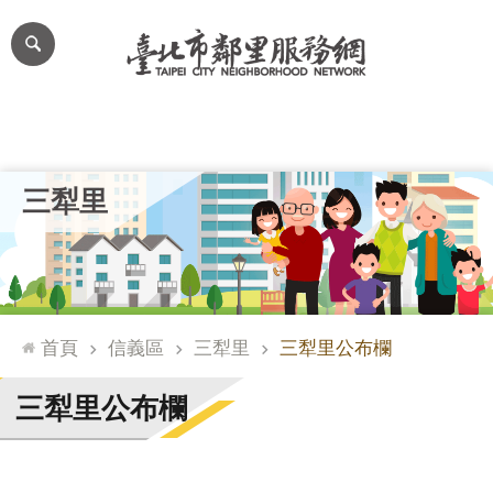
跳到主要內容區塊
進
階
搜
尋
里公布欄
里長簡介
里基本資料
本里特色
里活動花絮
網
三犁里
站
導
覽
台
北
首頁
信義區
三犁里
三犁里公布欄
通
臺
三犁里公布欄
北
市
政
府