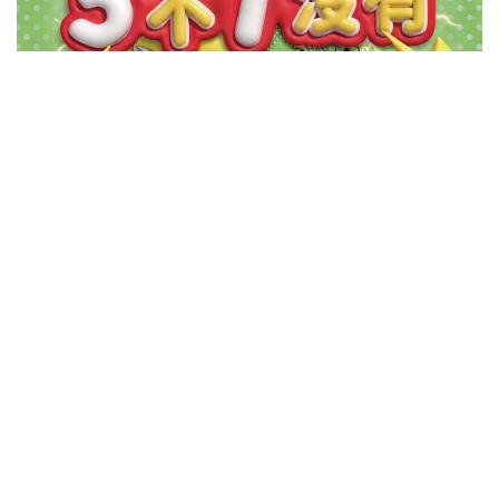
區
里
界
說
臺
北
市
鄰
長
名
冊