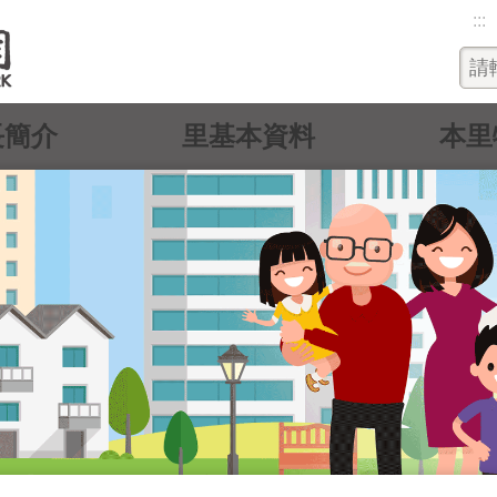
:::
長簡介
里基本資料
本里