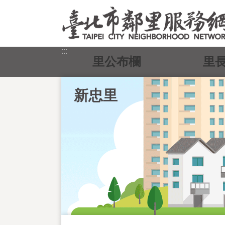
跳到主要內容區塊
:::
里公布欄
里
新忠里