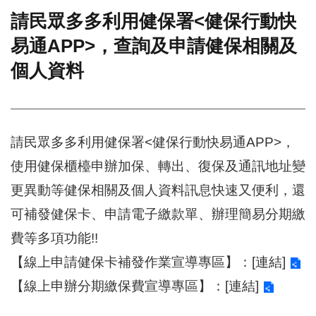
請民眾多多利用健保署<健保行動快
門
易通APP>，查詢及申請健保相關及
牌
整
個人資料
合
檢
索
系
統
請民眾多多利用健保署<健保行動快易通APP>，
文
使用健保櫃檯申辦加保、轉出、復保及通訊地址變
化
局
更異動等健保相關及個人資料訊息快速又便利，還
文
可補發健保卡、申請電子繳款單、辦理簡易分期繳
化
資
費等多項功能!!
產
【線上申請健保卡補發作業宣導專區】：
[連結]
臺
【線上申辦分期繳保費宣導專區】：
[連結]
北
市