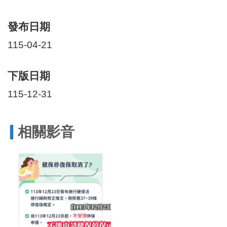
區
里
界
發布日期
說
115-04-21
臺
北
市
下版日期
鄰
115-12-31
長
名
冊
相關影音