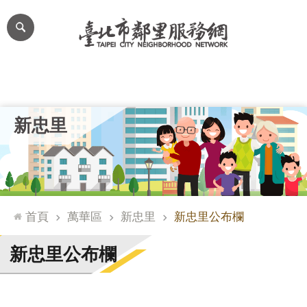
跳到主要內容區塊
進
階
搜
尋
里公布欄
里長簡介
里基本資料
本里特色
里活動花絮
網
新忠里
站
導
覽
台
北
首頁
萬華區
新忠里
新忠里公布欄
通
臺
新忠里公布欄
北
市
政
府