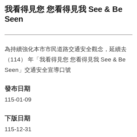
我看得見您 您看得見我 See & Be
門
Seen​
牌
整
合
檢
索
為持續強化本市市民道路交通安全觀念，延續去
系
統
（114） 年「我看得見您 您看得見我 See & Be
文
Seen」交通安全宣導口號
化
局
發布日期
文
化
115-01-09
資
產
下版日期
臺
北
115-12-31
市