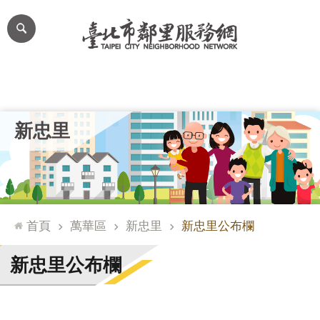
跳到主要內容區塊
進
階
搜
尋
里公布欄
里長簡介
里基本資料
本里特色
里活動花絮
網
新忠里
站
導
覽
台
北
首頁
萬華區
新忠里
新忠里公布欄
通
臺
新忠里公布欄
北
市
政
府