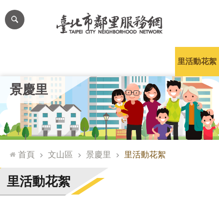
跳到主要內容區塊
進
階
搜
尋
里公布欄
里長簡介
里基本資料
本里特色
里活動花絮
網
景慶里
站
導
覽
台
北
首頁
文山區
景慶里
里活動花絮
通
臺
里活動花絮
北
市
政
府