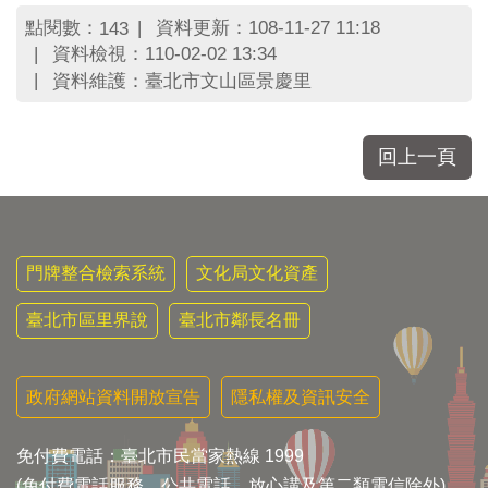
區
里
點閱數：
資料更新：108-11-27 11:18
143
界
資料檢視：110-02-02 13:34
說
資料維護：臺北市文山區景慶里
臺
北
回上一頁
市
鄰
長
名
冊
門牌整合檢索系統
文化局文化資產
臺北市區里界說
臺北市鄰長名冊
政府網站資料開放宣告
隱私權及資訊安全
免付費電話：臺北市民當家熱線 1999
(免付費電話服務，公共電話，放心講及第二類電信除外)