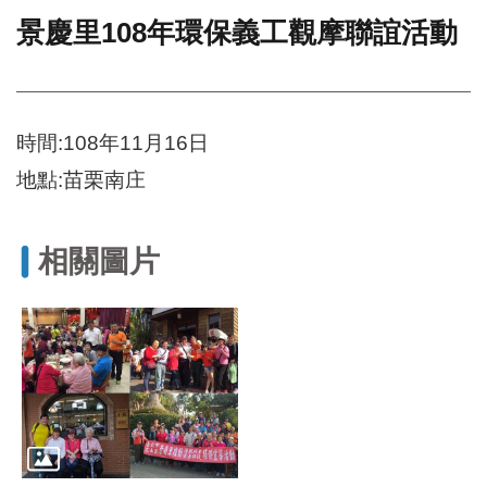
景慶里108年環保義工觀摩聯誼活動
門
牌
整
合
檢
時間:108年11月16日
索
地點:苗栗南庄
系
統
文
相關圖片
化
局
文
化
資
產
臺
北
市