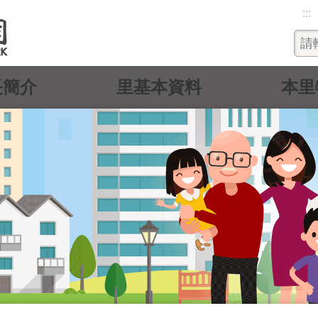
:::
長簡介
里基本資料
本里