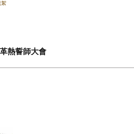
花絮
登革熱誓師大會