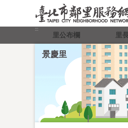
跳到主要內容區塊
:::
里公布欄
里
景慶里