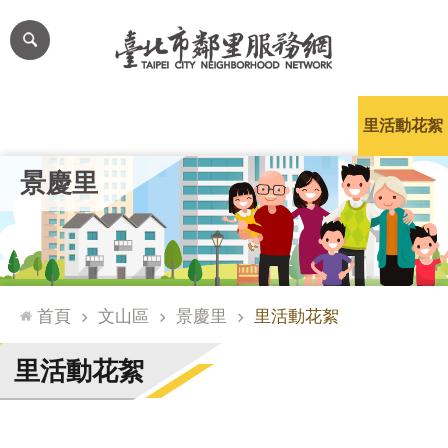
跳到主要內容區塊
進
階
搜
尋
里公布欄
里長簡介
里基本資料
本里特色
里活動花絮
網
景慶里
站
導
覽
台
北
首頁
文山區
景慶里
里活動花絮
通
臺
里活動花絮
北
市
政
府