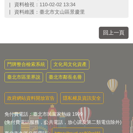
區
資料檢視：110-02-02 13:34
里
資料維護：臺北市文山區景慶里
界
說
臺
回上一頁
北
市
鄰
長
名
門牌整合檢索系統
文化局文化資產
冊
臺北市區里界說
臺北市鄰長名冊
政府網站資料開放宣告
隱私權及資訊安全
免付費電話：臺北市民當家熱線 1999
(免付費電話服務，公共電話，放心講及第二類電信除外)