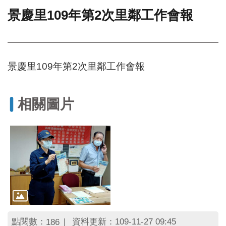
景慶里109年第2次里鄰工作會報
門
牌
整
合
檢
景慶里109年第2次里鄰工作會報
索
系
統
相關圖片
文
化
局
文
化
資
產
臺
北
市
點閱數：
資料更新：109-11-27 09:45
186