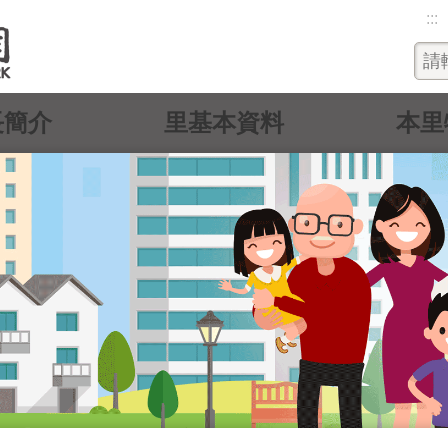
:::
長簡介
里基本資料
本里