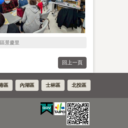
區景慶里
回上一頁
港區
內湖區
士林區
北投區