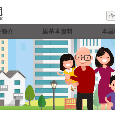
:::
長簡介
里基本資料
本里