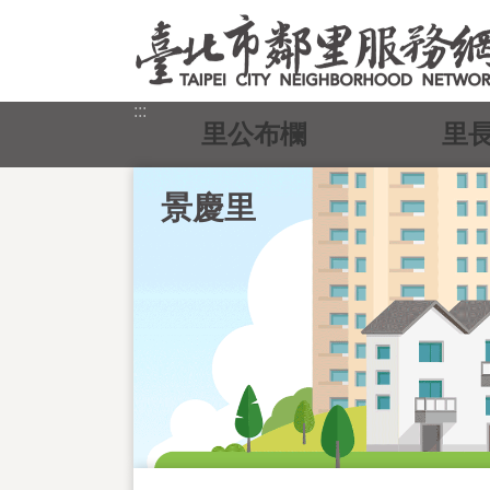
跳到主要內容區塊
:::
里公布欄
里
景慶里