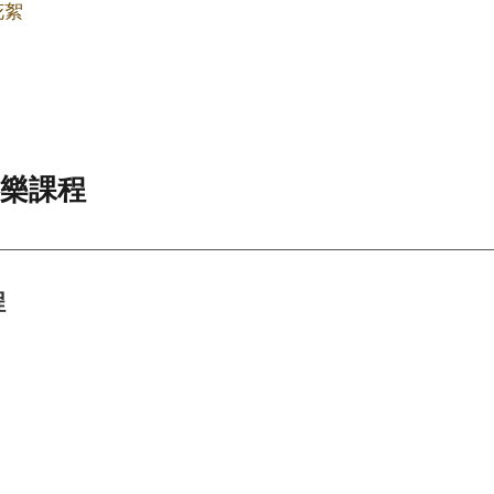
花絮
捲樂課程
程