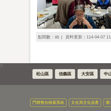
點閱數：
資料更新：114-04-07 11
95
:::
松山區
信義區
大安區
中
門牌整合檢索系統
文化局文化資產
臺