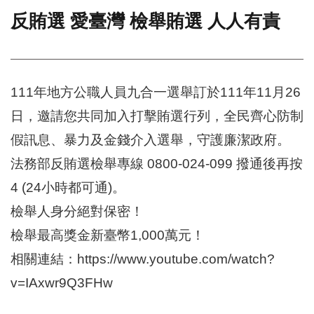
反賄選 愛臺灣 檢舉賄選 人人有責
門
牌
整
合
檢
111年地方公職人員九合一選舉訂於111年11月26
索
日，邀請您共同加入打擊賄選行列，全民齊心防制
系
統
假訊息、暴力及金錢介入選舉，守護廉潔政府。
文
法務部反賄選檢舉專線 0800-024-099 撥通後再按
化
4 (24小時都可通)。
局
文
檢舉人身分絕對保密！
化
資
檢舉最高獎金新臺幣1,000萬元！
產
相關連結：https://www.youtube.com/watch?
臺
v=IAxwr9Q3FHw
北
市