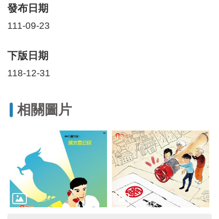
區
發布日期
里
界
111-09-23
說
臺
下版日期
北
市
118-12-31
鄰
長
名
相關圖片
冊