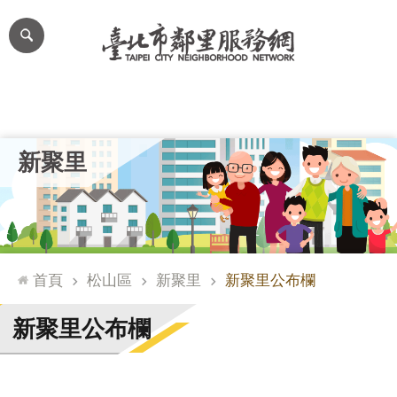
跳到主要內容區塊
進
階
搜
尋
里公布欄
里長簡介
里基本資料
本里特色
里活動花絮
網
新聚里
站
導
覽
台
北
首頁
松山區
新聚里
新聚里公布欄
通
臺
新聚里公布欄
北
市
政
府