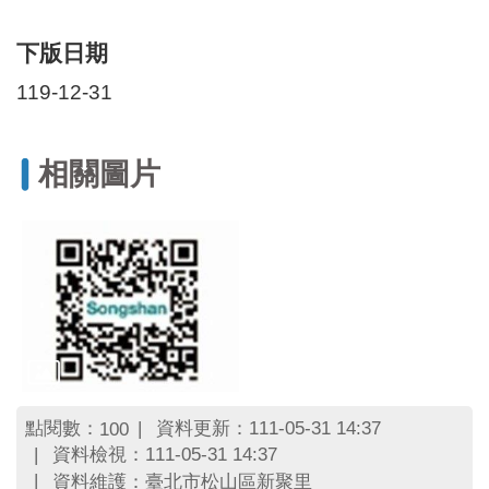
區
里
界
下版日期
說
119-12-31
臺
北
市
相關圖片
鄰
長
名
冊
點閱數：
資料更新：111-05-31 14:37
100
資料檢視：111-05-31 14:37
資料維護：臺北市松山區新聚里