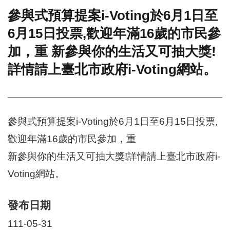
參與式預算提案i-Voting於6月1日至
門
6月15日投票,歡迎年滿16歲的市民參
牌
整
加，重 新參與你的生活又可抽大獎!
合
檢
詳情請上臺北市政府i-Voting網站。
索
系
統
文
參與式預算提案i-Voting於6月1日至6月15日投票,
化
局
歡迎年滿16歲的市民參加，重
文
新參與你的生活又可抽大獎!詳情請上臺北市政府i-
化
資
Voting網站。
產
臺
發布日期
北
市
111-05-31