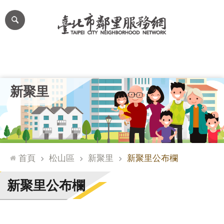
跳到主要內容區塊
進
階
搜
尋
里公布欄
里長簡介
里基本資料
本里特色
里活動花絮
網
新聚里
站
導
覽
台
北
首頁
松山區
新聚里
新聚里公布欄
通
臺
新聚里公布欄
北
市
政
府