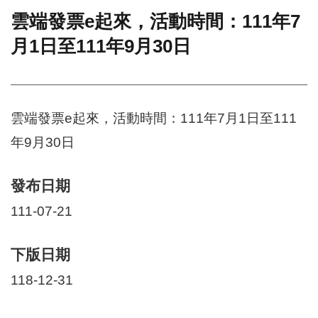
雲端發票e起來，活動時間：111年7
門
月1日至111年9月30日
牌
整
合
檢
索
雲端發票e起來，活動時間：111年7月1日至111
系
統
年9月30日
文
化
發布日期
局
文
111-07-21
化
資
產
下版日期
臺
118-12-31
北
市