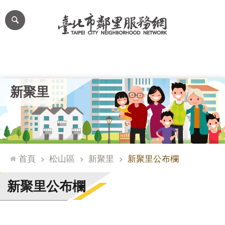
跳到主要內容區塊
進
階
搜
尋
里公布欄
里長簡介
里基本資料
本里特色
里活動花絮
網
新聚里
站
導
覽
台
北
首頁
松山區
新聚里
新聚里公布欄
通
臺
新聚里公布欄
北
市
政
府