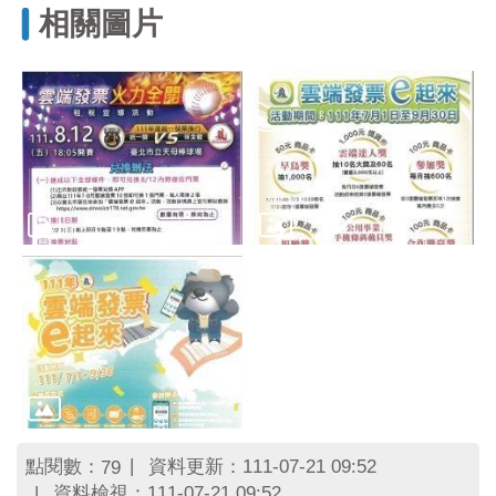
區
相關圖片
里
界
說
臺
北
市
鄰
長
名
冊
點閱數：
資料更新：111-07-21 09:52
79
資料檢視：111-07-21 09:52