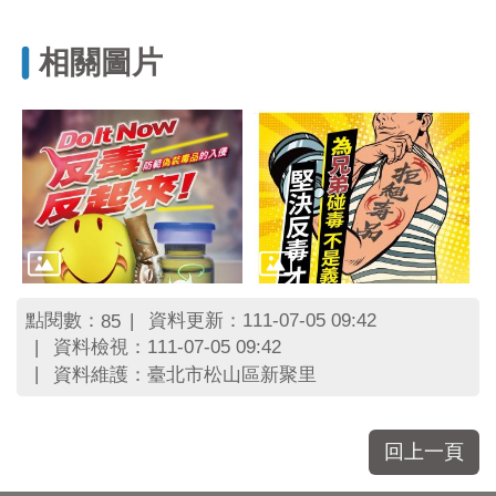
區
里
界
相關圖片
說
臺
北
市
鄰
長
名
冊
點閱數：
資料更新：111-07-05 09:42
85
資料檢視：111-07-05 09:42
資料維護：臺北市松山區新聚里
回上一頁