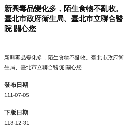
新興毒品變化多，陌生食物不亂收。
門
臺北市政府衛生局、臺北市立聯合醫
牌
整
院 關心您
合
檢
索
系
統
新興毒品變化多，陌生食物不亂收。臺北市政府衛
文
生局、臺北市立聯合醫院 關心您
化
局
文
發布日期
化
資
111-07-05
產
臺
下版日期
北
118-12-31
市