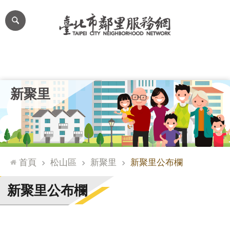
跳到主要內容區塊
進
階
搜
尋
里公布欄
里長簡介
里基本資料
本里特色
里活動花絮
網
新聚里
站
導
覽
台
北
首頁
松山區
新聚里
新聚里公布欄
通
臺
新聚里公布欄
北
市
政
府