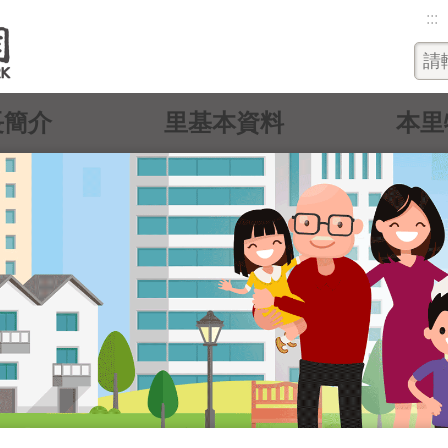
:::
長簡介
里基本資料
本里