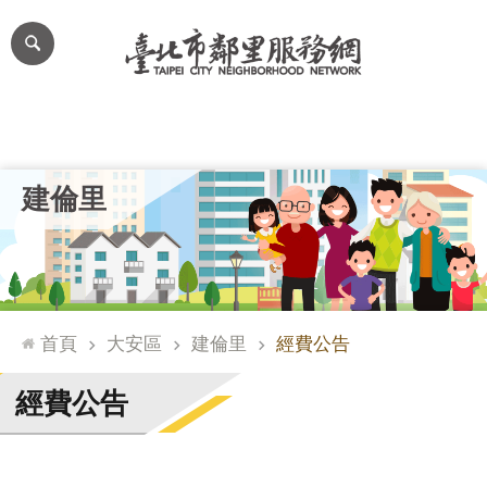
跳到主要內容區塊
進
階
搜
尋
里公布欄
里長簡介
里基本資料
本里特色
里活動花絮
網
建倫里
站
導
覽
台
北
首頁
大安區
建倫里
經費公告
通
臺
經費公告
北
市
政
府