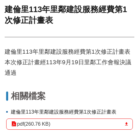
建倫里113年里鄰建設服務經費第1
門
次修正計畫表
牌
整
合
檢
索
建倫里113年里鄰建設服務經費第1次修正計畫表
系
統
本次修正計畫經113年9月19日里鄰工作會報決議
文
通過
化
局
文
相關檔案
化
資
產
建倫里113年里鄰建設服務經費第1次修正計畫表
臺
pdf(260.76 KB)
北
市