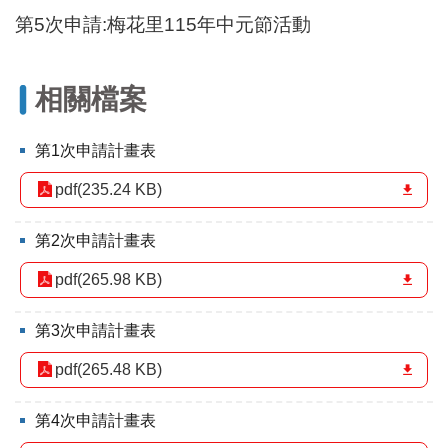
區
第5次申請:
梅花里115年中元節活動
里
界
說
相關檔案
臺
北
市
第1次申請計畫表
鄰
長
pdf(235.24 KB)
名
冊
第2次申請計畫表
pdf(265.98 KB)
第3次申請計畫表
pdf(265.48 KB)
第4次申請計畫表