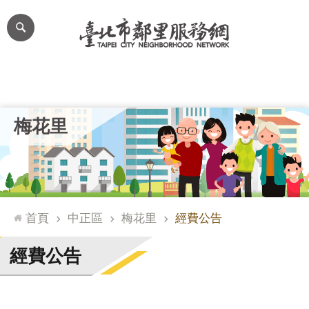
跳到主要內容區塊
進
階
搜
尋
里公布欄
里長簡介
里基本資料
本里特色
里活動花絮
網
梅花里
站
導
覽
台
北
首頁
中正區
梅花里
經費公告
通
臺
經費公告
北
市
政
府