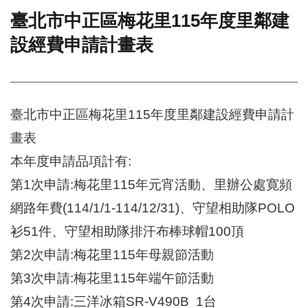
臺北市中正區梅花里115年度里鄰建
門
設經費申請計畫表
牌
整
合
檢
索
臺北市中正區梅花里115年度里鄰建設經費申請計
系
統
畫表
文
本年度申請品項計有:
化
局
第1次申請:梅花里115年元宵活動、里辦公處寛頻
文
網路年費(114/1/1-114/12/31)、守望相助隊POLO
化
資
衫51件、守望相助隊排汗布棒球帽100頂
產
第2次申請:
梅花里115年母親節活動
臺
第3次申請:
梅花里115年
端午節活動
北
市
第4次申請:三洋冰箱SR-V490B 1台