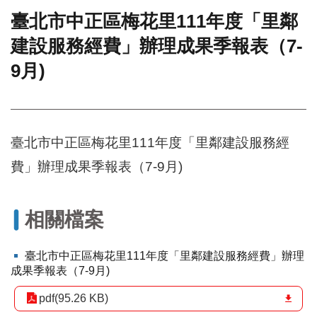
臺北市中正區梅花里111年度「里鄰
門
建設服務經費」辦理成果季報表（7-
牌
整
9月)
合
檢
索
系
統
臺北市中正區梅花里111年度「里鄰建設服務經
文
費」辦理成果季報表（7-9月)
化
局
文
相關檔案
化
資
產
臺北市中正區梅花里111年度「里鄰建設服務經費」辦理
成果季報表（7-9月)
臺
北
pdf(95.26 KB)
市