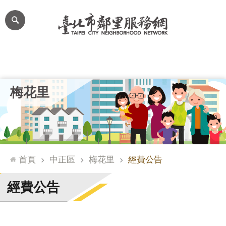
跳到主要內容區塊
進
階
搜
尋
里公布欄
里長簡介
里基本資料
本里特色
里活動花絮
網
梅花里
站
導
覽
台
北
首頁
中正區
梅花里
經費公告
通
臺
經費公告
北
市
政
府