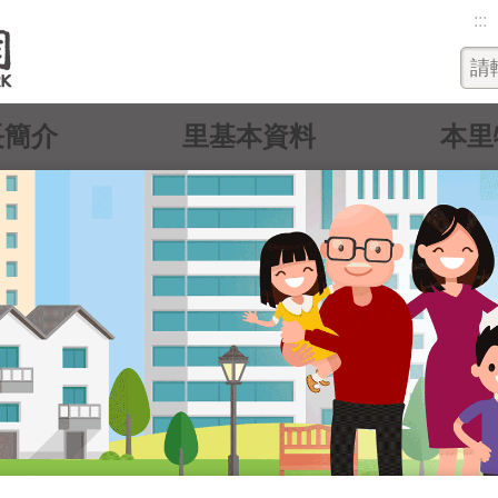
:::
長簡介
里基本資料
本里