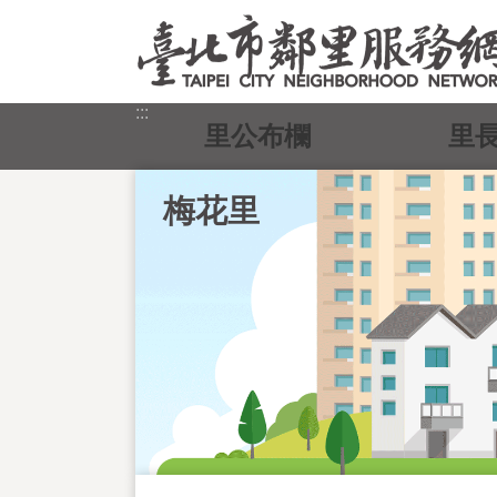
跳到主要內容區塊
:::
里公布欄
里
梅花里