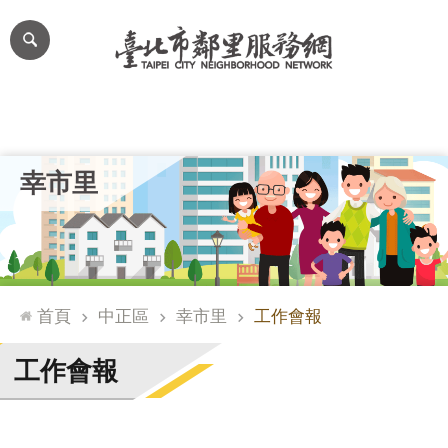
跳到主要內容區塊
進
階
搜
尋
里公布欄
里長簡介
里基本資料
本里特色
里活動花絮
網
幸市里
站
導
覽
台
北
首頁
中正區
幸市里
工作會報
通
臺
工作會報
北
市
政
府