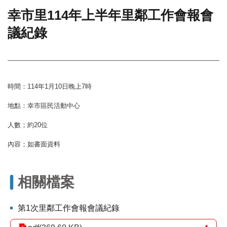
幸市里114年上半年里鄰工作會報會
門
議紀錄
牌
整
合
檢
索
系
時間：114年1月10日晚上7時
統
地點：幸市區民活動中心
文
化
人數；約20位
局
內容；如書面資料
文
化
資
產
相關檔案
臺
北
第1次里鄰工作會報會議紀錄
市