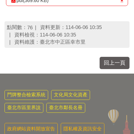
pdf(369.60 KB)
區
里
界
說
點閱數：
資料更新：114-06-06 10:35
76
臺
資料檢視：114-06-06 10:35
北
資料維護：臺北市中正區幸市里
市
鄰
長
名
回上一頁
冊
門牌整合檢索系統
文化局文化資產
臺北市區里界說
臺北市鄰長名冊
政府網站資料開放宣告
隱私權及資訊安全