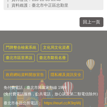
區
資料維護：臺北市中正區忠勤里
里
界
說
回上一頁
臺
北
市
鄰
長
門牌整合檢索系統
文化局文化資產
名
冊
臺北市區里界說
臺北市鄰長名冊
政府網站資料開放宣告
隱私權及資訊安全
免付費電話：臺北市民當家熱線 1999
(免付費電話服務，公共電話，放心講及第二類電信除外)
臺北市各區公所電話：
https://reurl.cc/K9rpWj