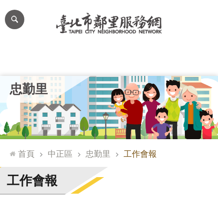
跳到主要內容區塊
進
階
搜
尋
里公布欄
里長簡介
里基本資料
本里特色
里活動花絮
網
忠勤里
站
導
覽
台
北
首頁
中正區
忠勤里
工作會報
通
臺
工作會報
北
市
政
府