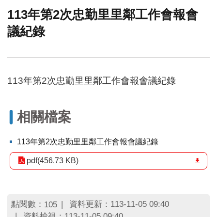
113年第2次忠勤里里鄰工作會報會
門
議紀錄
牌
整
合
檢
索
113年第2次忠勤里里鄰工作會報會議紀錄
系
統
文
相關檔案
化
局
文
113年第2次忠勤里里鄰工作會報會議紀錄
化
資
pdf(456.73 KB)
產
臺
北
點閱數：
資料更新：113-11-05 09:40
105
市
資料檢視：113-11-05 09:40