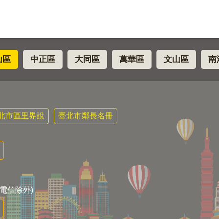
山區
中正區
大同區
萬華區
文山區
南
北市區里界說
臺北市鄰長名冊
電信除外)