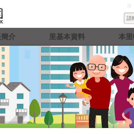
:::
長簡介
里基本資料
本里