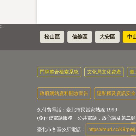
:::
松山區
信義區
大安區
中
門牌整合檢索系統
文化局文化資產
臺
政府網站資料開放宣告
隱私權及資訊安全
免付費電話：臺北市民當家熱線 1999
(免付費電話服務，公共電話，放心講及第二類
臺北市各區公所電話：
https://reurl.cc/K9rpWj