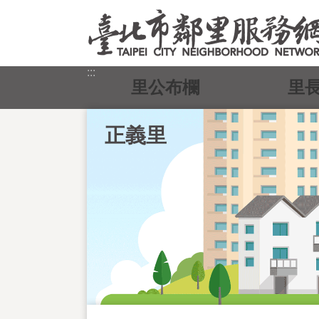
跳到主要內容區塊
:::
里公布欄
里
正義里