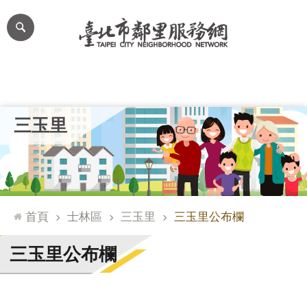
跳到主要內容區塊
進
階
搜
尋
里公布欄
里長簡介
里基本資料
本里特色
里活動花絮
網
三玉里
站
導
覽
台
北
首頁
士林區
三玉里
三玉里公布欄
通
臺
三玉里公布欄
北
市
政
府