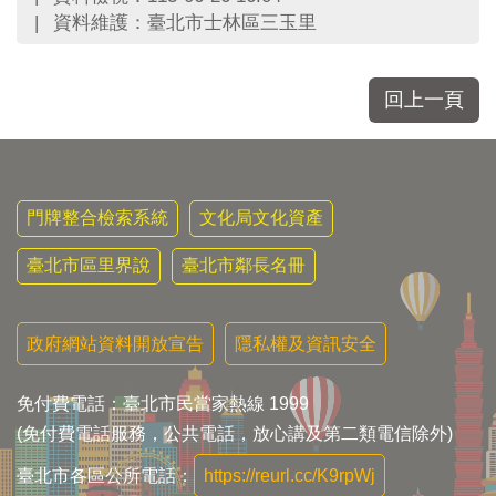
區
資料維護：臺北市士林區三玉里
里
界
說
回上一頁
臺
北
市
鄰
長
門牌整合檢索系統
文化局文化資產
名
冊
臺北市區里界說
臺北市鄰長名冊
政府網站資料開放宣告
隱私權及資訊安全
免付費電話：臺北市民當家熱線 1999
(免付費電話服務，公共電話，放心講及第二類電信除外)
臺北市各區公所電話：
https://reurl.cc/K9rpWj