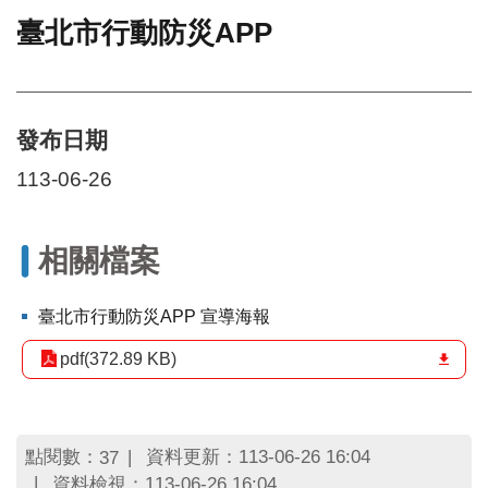
臺北市行動防災APP
門
牌
整
合
檢
發布日期
索
113-06-26
系
統
文
相關檔案
化
局
文
臺北市行動防災APP 宣導海報
化
資
pdf(372.89 KB)
產
臺
北
點閱數：
資料更新：113-06-26 16:04
37
市
資料檢視：113-06-26 16:04