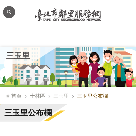
跳到主要內容區塊
進
階
搜
尋
里公布欄
里長簡介
里基本資料
本里特色
里活動花絮
網
三玉里
站
導
覽
台
北
首頁
士林區
三玉里
三玉里公布欄
通
臺
三玉里公布欄
北
市
政
府