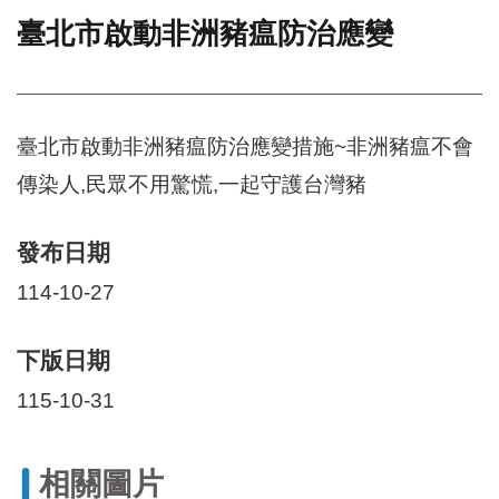
臺北市啟動非洲豬瘟防治應變
門
牌
整
合
檢
臺北市啟動非洲豬瘟防治應變措施~非洲豬瘟不會
索
傳染人,民眾不用驚慌,一起守護台灣豬
系
統
發布日期
文
化
114-10-27
局
文
化
下版日期
資
產
115-10-31
臺
北
相關圖片
市