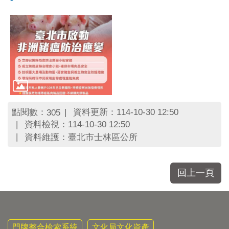
區
里
界
說
臺
北
市
鄰
長
名
點閱數：
資料更新：114-10-30 12:50
305
冊
資料檢視：114-10-30 12:50
資料維護：臺北市士林區公所
回上一頁
門牌整合檢索系統
文化局文化資產