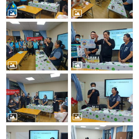
區
里
界
說
臺
北
市
鄰
長
名
冊