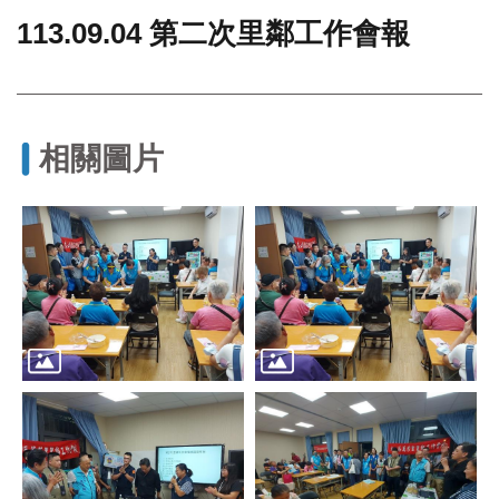
113.09.04 第二次里鄰工作會報
門
牌
整
合
檢
相關圖片
索
系
統
文
化
局
文
化
資
產
臺
北
市