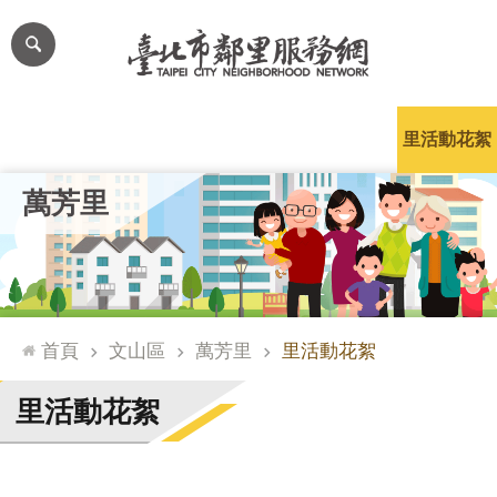
跳到主要內容區塊
進
階
搜
尋
里公布欄
里長簡介
里基本資料
本里特色
里活動花絮
網
萬芳里
站
導
覽
台
北
首頁
文山區
萬芳里
里活動花絮
通
臺
里活動花絮
北
市
政
府