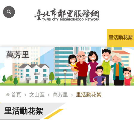
跳到主要內容區塊
進
階
搜
尋
里公布欄
里長簡介
里基本資料
本里特色
里活動花絮
網
萬芳里
站
導
覽
台
北
首頁
文山區
萬芳里
里活動花絮
通
臺
里活動花絮
北
市
政
府