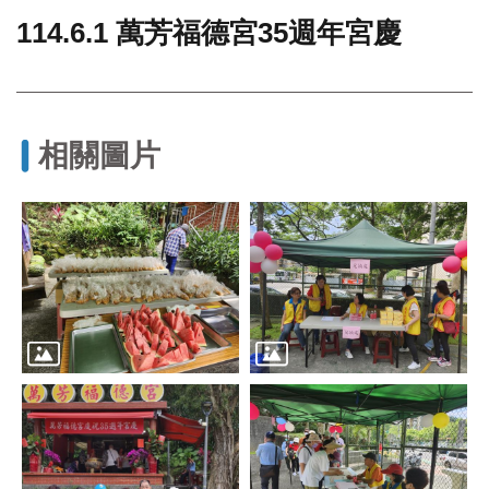
114.6.1 萬芳福德宮35週年宮慶
門
牌
整
合
檢
相關圖片
索
系
統
文
化
局
文
化
資
產
臺
北
市