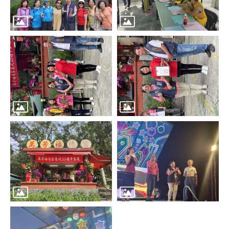
區
里
界
說
臺
北
市
鄰
長
名
冊