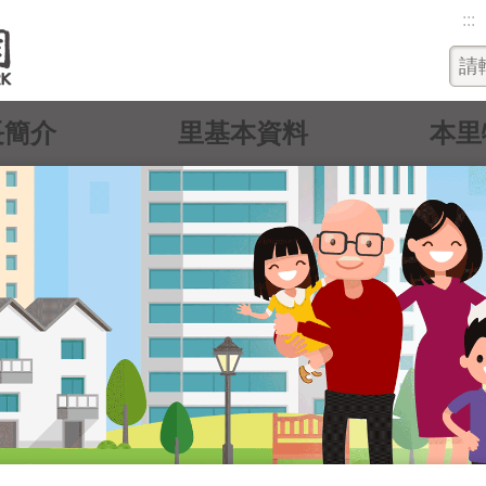
:::
長簡介
里基本資料
本里