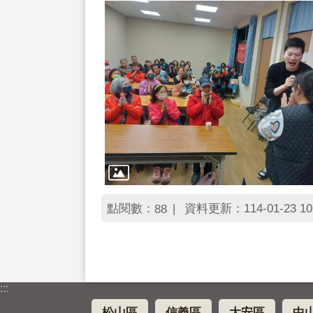
點閱數：
資料更新：114-01-23 10
88
:::
松山區
信義區
大安區
中