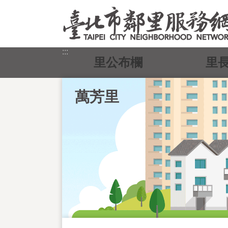
跳到主要內容區塊
:::
里公布欄
里
萬芳里