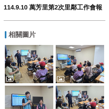
114.9.10 萬芳里第2次里鄰工作會報
門
牌
整
合
檢
相關圖片
索
系
統
文
化
局
文
化
資
產
臺
北
市