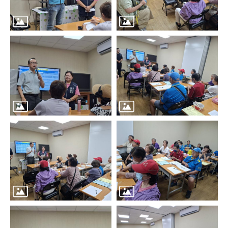
區
里
界
說
臺
北
市
鄰
長
名
冊