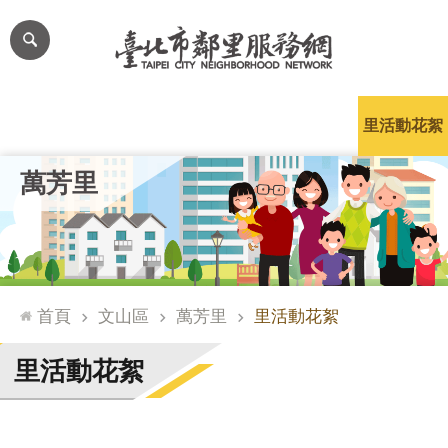
跳到主要內容區塊
進
階
搜
尋
里公布欄
里長簡介
里基本資料
本里特色
里活動花絮
網
萬芳里
站
導
覽
台
北
首頁
文山區
萬芳里
里活動花絮
通
臺
里活動花絮
北
市
政
府