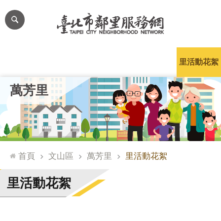
跳到主要內容區塊
進
階
搜
尋
里公布欄
里長簡介
里基本資料
本里特色
里活動花絮
網
萬芳里
站
導
覽
台
北
首頁
文山區
萬芳里
里活動花絮
通
臺
里活動花絮
北
市
政
府