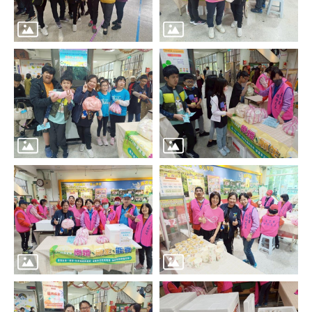
區
里
界
說
臺
北
市
鄰
長
名
冊