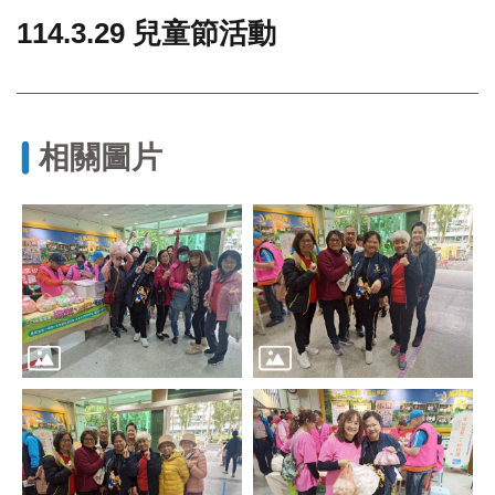
114.3.29 兒童節活動
門
牌
整
合
檢
相關圖片
索
系
統
文
化
局
文
化
資
產
臺
北
市