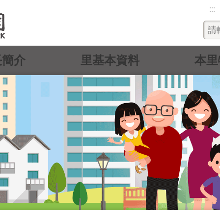
:::
長簡介
里基本資料
本里