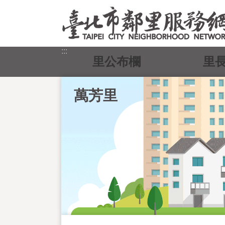
跳到主要內容區塊
:::
里公布欄
里
萬芳里