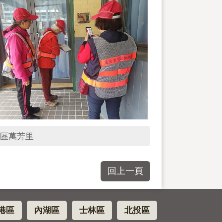
區萬芳里
回上一頁
港區
內湖區
士林區
北投區