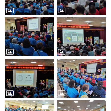
區
里
界
說
臺
北
市
鄰
長
名
冊