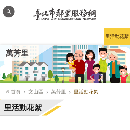
跳到主要內容區塊
進
階
搜
尋
里公布欄
里長簡介
里基本資料
本里特色
里活動花絮
網
萬芳里
站
導
覽
台
北
首頁
文山區
萬芳里
里活動花絮
通
臺
里活動花絮
北
市
政
府