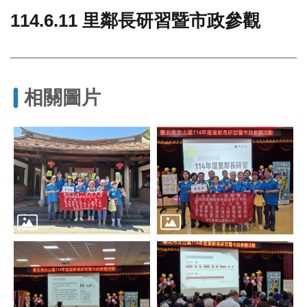
114.6.11 里鄰長研習暨市政參觀
門
牌
整
合
檢
相關圖片
索
系
統
文
化
局
文
化
資
產
臺
北
市