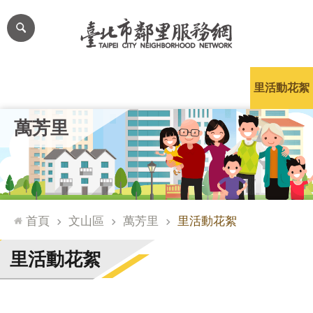
跳到主要內容區塊
進
階
搜
尋
里公布欄
里長簡介
里基本資料
本里特色
里活動花絮
網
萬芳里
站
導
覽
台
北
首頁
文山區
萬芳里
里活動花絮
通
臺
里活動花絮
北
市
政
府