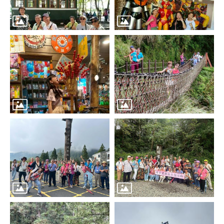
區
里
界
說
臺
北
市
鄰
長
名
冊