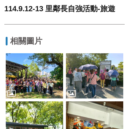
114.9.12-13 里鄰長自強活動-旅遊
門
牌
整
合
檢
相關圖片
索
系
統
文
化
局
文
化
資
產
臺
北
市