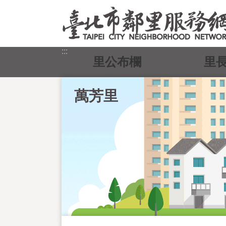
跳到主要內容區塊
:::
里公布欄
里
萬芳里