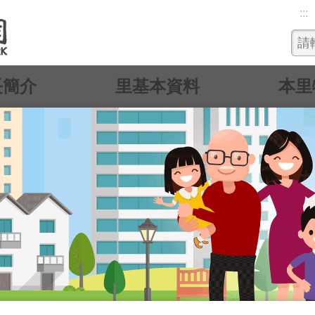
:::
長簡介
里基本資料
本里