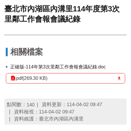
臺北市內湖區內溝里114年度第3次
門
里鄰工作會報會議紀錄
牌
整
合
檢
索
系
相關檔案
統
文
正確版-114年第3次里鄰工作會報會議紀錄.doc
化
局
pdf(269.30 KB)
文
化
資
產
點閱數：
資料更新：114-04-02 09:47
140
資料檢視：114-04-02 09:47
臺
資料維護：臺北市內湖區內溝里
北
市