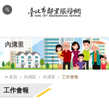
跳到主要內容區塊
進
階
搜
尋
里公布欄
里長簡介
里基本資料
本里特色
里活動花絮
網
內溝里
站
導
覽
台
北
首頁
內湖區
內溝里
工作會報
通
臺
工作會報
北
市
政
府