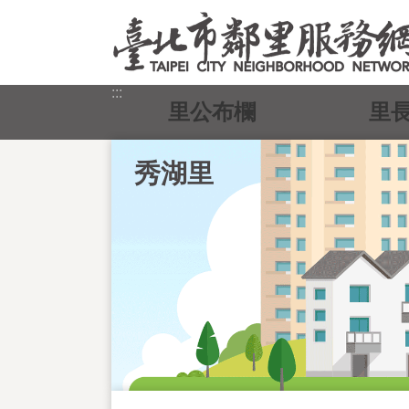
跳到主要內容區塊
:::
里公布欄
里
秀湖里