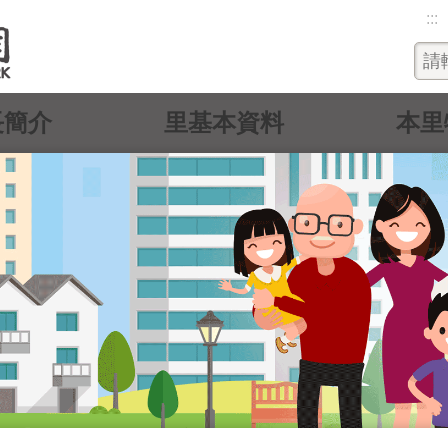
:::
長簡介
里基本資料
本里