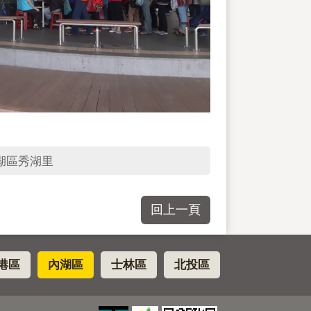
湖區秀湖里
回上一頁
港區
內湖區
士林區
北投區