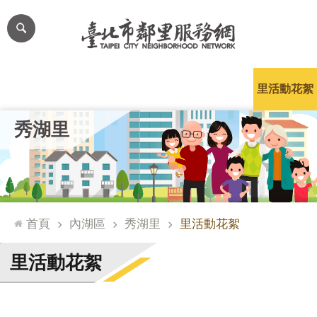
跳到主要內容區塊
進
階
搜
尋
里公布欄
里長簡介
里基本資料
本里特色
里活動花絮
網
秀湖里
站
導
覽
台
北
首頁
內湖區
秀湖里
里活動花絮
通
臺
里活動花絮
北
市
政
府