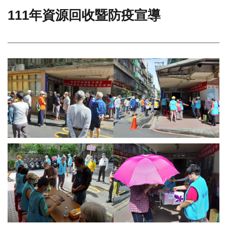
111年資源回收暨防疫宣導
門
牌
整
合
檢
索
系
統
文
化
局
文
化
資
產
臺
北
市