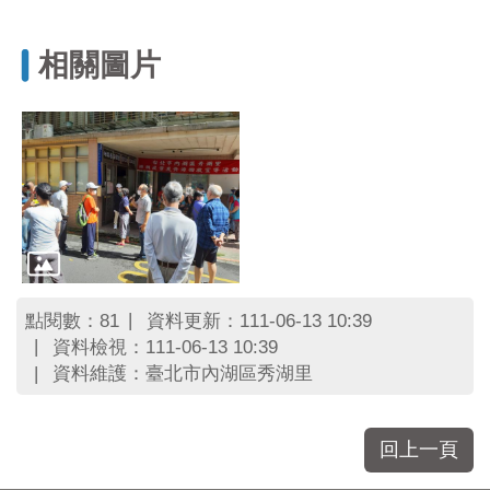
區
里
界
相關圖片
說
臺
北
市
鄰
長
名
冊
點閱數：
資料更新：111-06-13 10:39
81
資料檢視：111-06-13 10:39
資料維護：臺北市內湖區秀湖里
回上一頁