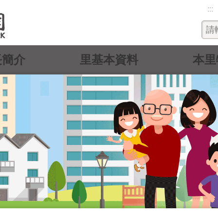
:::
長簡介
里基本資料
本里