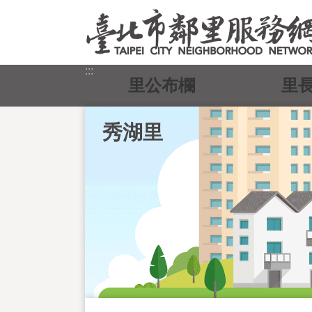
跳到主要內容區塊
:::
里公布欄
里
秀湖里