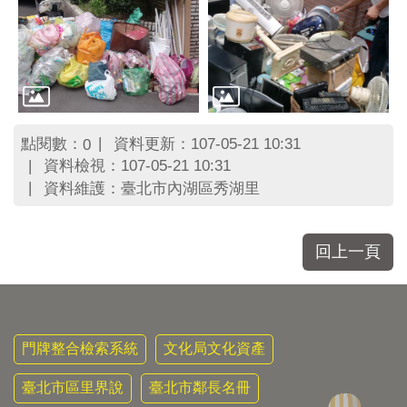
區
里
界
說
臺
北
市
點閱數：
資料更新：107-05-21 10:31
0
鄰
資料檢視：107-05-21 10:31
長
資料維護：臺北市內湖區秀湖里
名
冊
回上一頁
門牌整合檢索系統
文化局文化資產
臺北市區里界說
臺北市鄰長名冊