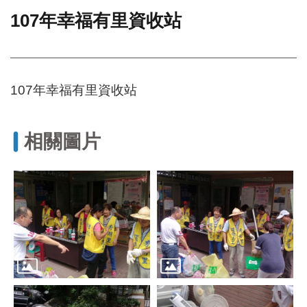
107年幸福有里資收站
門
牌
整
合
檢
107年幸福有里資收站
索
系
統
相關圖片
文
化
局
文
化
資
產
臺
北
市