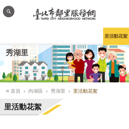
跳到主要內容區塊
進
階
搜
尋
里公布欄
里長簡介
里基本資料
本里特色
里活動花絮
網
秀湖里
站
導
覽
台
北
首頁
內湖區
秀湖里
里活動花絮
通
臺
里活動花絮
北
市
政
府