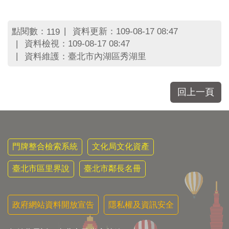
區
里
界
點閱數：
資料更新：109-08-17 08:47
119
說
資料檢視：109-08-17 08:47
臺
資料維護：臺北市內湖區秀湖里
北
市
鄰
回上一頁
長
名
冊
門牌整合檢索系統
文化局文化資產
臺北市區里界說
臺北市鄰長名冊
政府網站資料開放宣告
隱私權及資訊安全