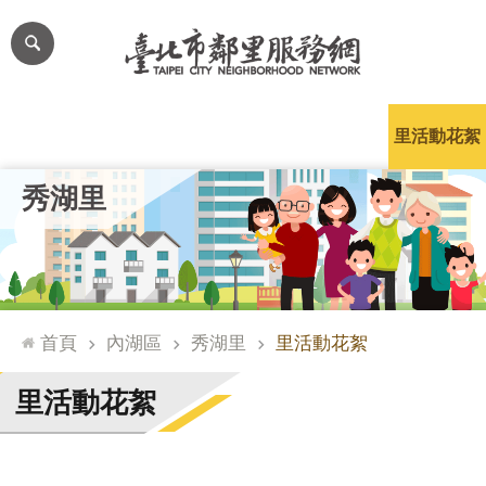
跳到主要內容區塊
進
階
搜
尋
里公布欄
里長簡介
里基本資料
本里特色
里活動花絮
網
秀湖里
站
導
覽
台
北
首頁
內湖區
秀湖里
里活動花絮
通
臺
里活動花絮
北
市
政
府