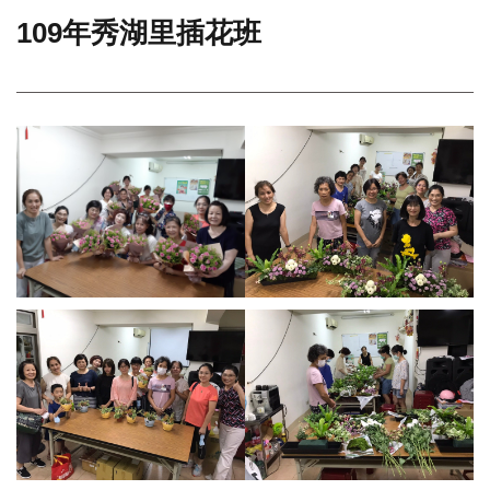
109年秀湖里插花班
門
牌
整
合
檢
索
系
統
文
化
局
文
化
資
產
臺
北
市