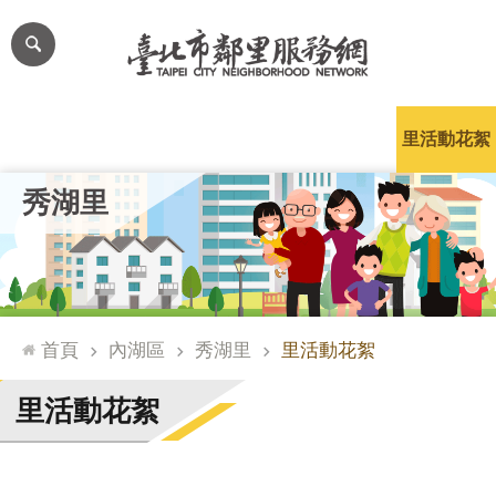
跳到主要內容區塊
進
階
搜
尋
里公布欄
里長簡介
里基本資料
本里特色
里活動花絮
網
秀湖里
站
導
覽
台
北
首頁
內湖區
秀湖里
里活動花絮
通
臺
里活動花絮
北
市
政
府