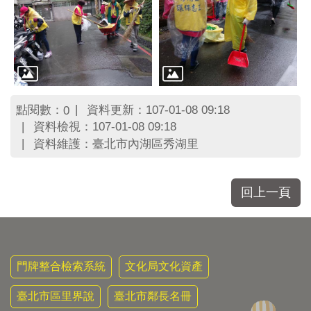
區
里
界
說
臺
北
市
點閱數：
資料更新：107-01-08 09:18
0
鄰
資料檢視：107-01-08 09:18
長
資料維護：臺北市內湖區秀湖里
名
冊
回上一頁
門牌整合檢索系統
文化局文化資產
臺北市區里界說
臺北市鄰長名冊