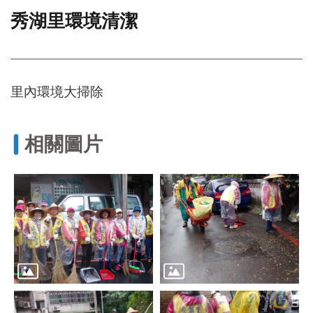
秀湖里環境清潔
門
牌
整
合
檢
里內環境大掃除
索
系
統
相關圖片
文
化
局
文
化
資
產
臺
北
市