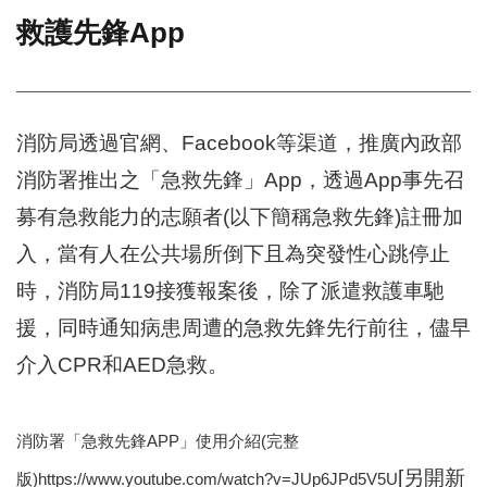
救護先鋒App
門
牌
整
合
檢
消防局透過官網、Facebook等渠道，推廣內政部
索
消防署推出之「急救先鋒」App，透過App事先召
系
統
募有急救能力的志願者(以下簡稱急救先鋒)註冊加
文
入，當有人在公共場所倒下且為突發性心跳停止
化
時，消防局119接獲報案後，除了派遣救護車馳
局
文
援，同時通知病患周遭的急救先鋒先行前往，儘早
化
資
介入CPR和AED急救。
產
臺
消防署「急救先鋒APP」使用介紹(完整
北
市
[另開新
版)https://www.youtube.com/watch?v=JUp6JPd5V5U