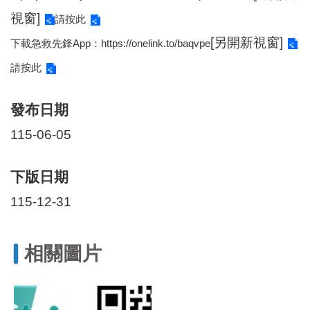
區
里
視窗]
請按此
界
[另開新視窗]
下載急救先鋒App：https://onelink.to/baqvpe
說
請按此
臺
北
市
發布日期
鄰
長
115-06-05
名
冊
下版日期
115-12-31
相關圖片