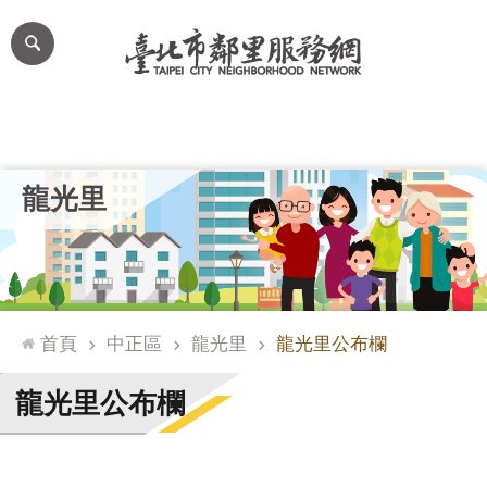
跳到主要內容區塊
進
階
搜
尋
里公布欄
里長簡介
里基本資料
本里特色
里活動花絮
網
龍光里
站
導
覽
台
北
首頁
中正區
龍光里
龍光里公布欄
通
臺
龍光里公布欄
北
市
政
府