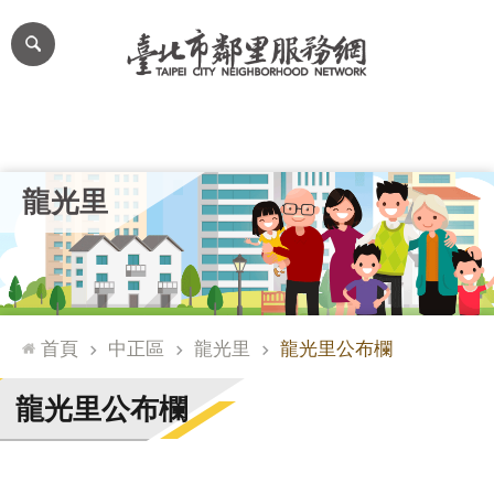
跳到主要內容區塊
進
階
搜
尋
里公布欄
里長簡介
里基本資料
本里特色
里活動花絮
網
龍光里
站
導
覽
台
北
首頁
中正區
龍光里
龍光里公布欄
通
臺
龍光里公布欄
北
市
政
府