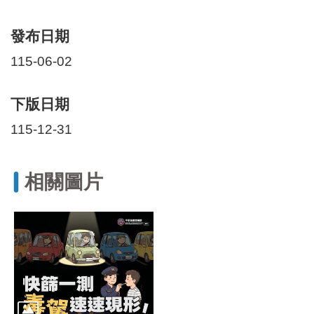
區
里
界
發布日期
說
115-06-02
臺
北
下版日期
市
鄰
115-12-31
長
名
冊
相關圖片