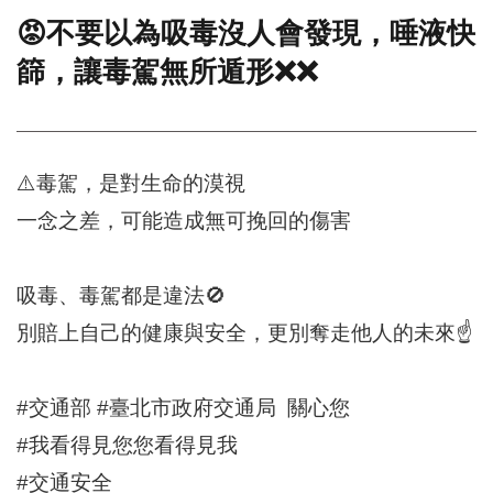
😡不要以為吸毒沒人會發現，唾液快
門
篩，讓毒駕無所遁形❌❌
牌
整
合
檢
索
⚠️毒駕，是對生命的漠視
系
統
一念之差，可能造成無可挽回的傷害
文
化
局
吸毒、毒駕都是違法🚫
文
別賠上自己的健康與安全，更別奪走他人的未來☝️
化
資
產
#交通部 #臺北市政府交通局 關心您
臺
#我看得見您您看得見我
北
市
#交通安全