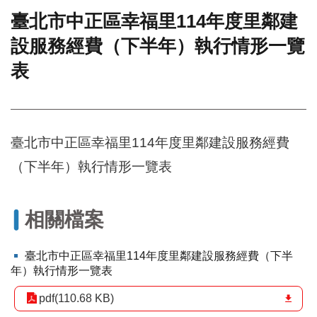
臺北市中正區幸福里114年度里鄰建
門
設服務經費（下半年）執行情形一覽
牌
整
表
合
檢
索
系
統
臺北市中正區幸福里114年度里鄰建設服務經費
文
（下半年）執行情形一覽表
化
局
文
相關檔案
化
資
產
臺北市中正區幸福里114年度里鄰建設服務經費（下半
年）執行情形一覽表
臺
北
pdf(110.68 KB)
市