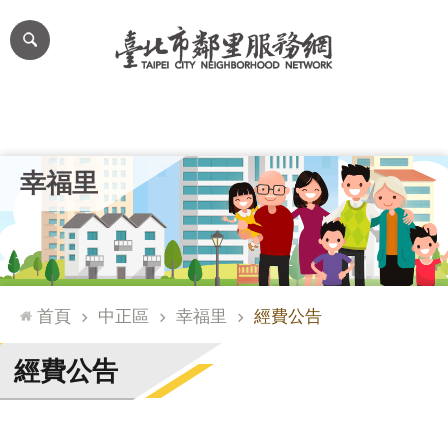
跳到主要內容區塊
進
階
搜
尋
里公布欄
里長簡介
里基本資料
本里特色
里活動花絮
網
幸福里
站
導
覽
台
北
首頁
中正區
幸福里
經費公告
通
臺
經費公告
北
市
政
府