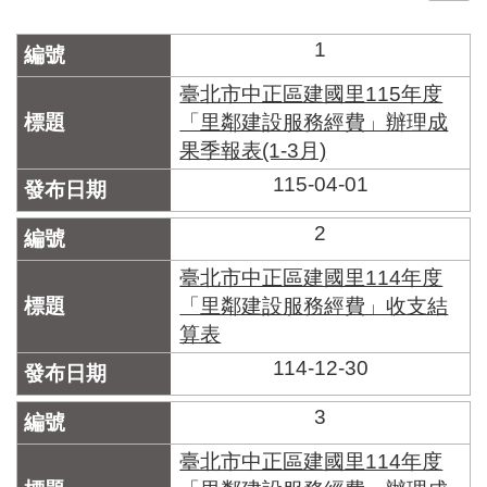
門
1
牌
整
臺北市中正區建國里115年度
合
「里鄰建設服務經費」辦理成
檢
果季報表(1-3月)
索
系
115-04-01
統
2
文
化
臺北市中正區建國里114年度
局
「里鄰建設服務經費」收支結
文
算表
化
資
114-12-30
產
3
臺
北
臺北市中正區建國里114年度
市