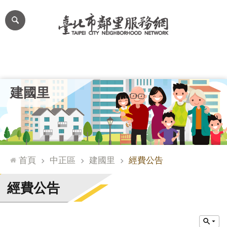
跳到主要內容區塊
進
階
搜
尋
里公布欄
里長簡介
里基本資料
本里特色
里活動花絮
網
建國里
站
導
覽
台
北
首頁
中正區
建國里
經費公告
通
臺
經費公告
北
市
政
府