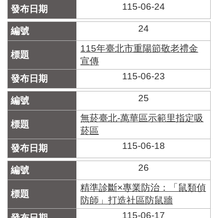
區
115-06-24
里
界
24
說
115年臺北市重陽節敬老禮金
臺
宣傳
北
市
115-06-23
鄰
長
25
名
冊
無菸臺北-萬華區示範里指定吸
菸區
115-06-18
26
精準診斷×專業防治：「鼠類偵
防師」打造社區防鼠牆
115-06-17