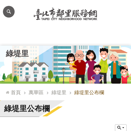
跳到主要內容區塊
進
階
搜
尋
里公布欄
里長簡介
里基本資料
本里特色
里活動花絮
網
綠堤里
站
導
覽
台
北
首頁
萬華區
綠堤里
綠堤里公布欄
通
臺
綠堤里公布欄
北
市
政
府