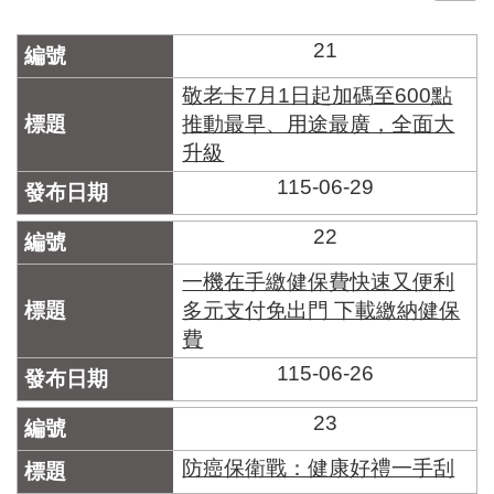
門
21
牌
整
敬老卡7月1日起加碼至600點
合
推動最早、用途最廣，全面大
檢
升級
索
系
115-06-29
統
22
文
化
一機在手繳健保費快速又便利
局
多元支付免出門 下載繳納健保
文
費
化
資
115-06-26
產
23
臺
北
防癌保衛戰：健康好禮一手刮
市