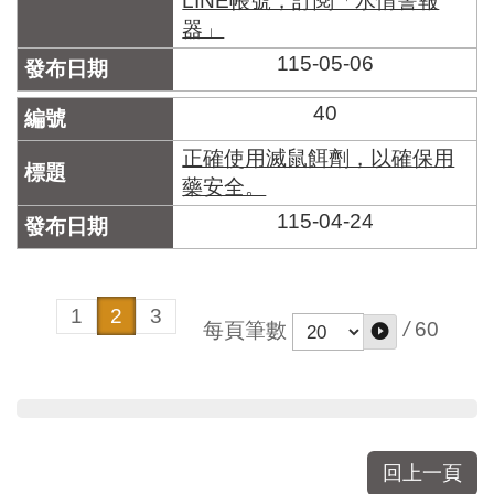
LINE帳號，訂閱「水情警報
器」
115-05-06
40
正確使用滅鼠餌劑，以確保用
藥安全。
115-04-24
1
2
3
/
60
每頁筆數
回上一頁