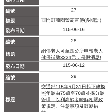
27
西門町商圈禁菸宣傳(多國語)
115-06-16
28
網傳老人可至區公所申報老人
健保補助3224元，是假消息!
115-06-12
29
交通部115年5月31日起下修換
照年齡由75歲至70歲並採分齡
管理，以利高齡者瞭解相關政
策規定、注意事項及鼓勵措