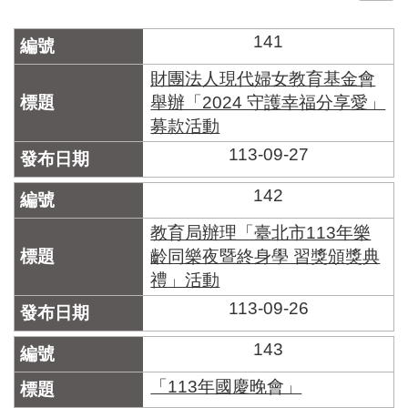
門
141
牌
整
財團法人現代婦女教育基金會
合
舉辦「2024 守護幸福分享愛」
檢
募款活動
索
系
113-09-27
統
142
文
化
教育局辦理「臺北市113年樂
局
齡同樂夜暨終身學 習獎頒獎典
文
禮」活動
化
資
113-09-26
產
143
臺
北
「113年國慶晚會」
市