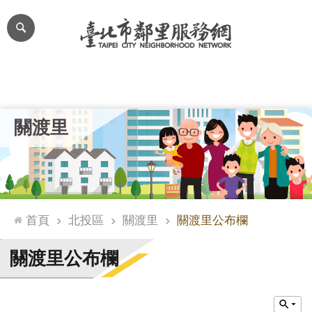
跳到主要內容區塊
進
階
搜
尋
里公布欄
里長簡介
里基本資料
本里特色
里活動花絮
網
關渡里
站
導
覽
台
北
首頁
北投區
關渡里
關渡里公布欄
通
臺
關渡里公布欄
北
市
政
府