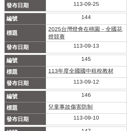
區
113-09-25
里
界
144
說
2025台灣燈會在桃園－全國花
臺
燈競賽
北
市
113-09-13
鄰
長
145
名
冊
113年度全國國中租稅教材
113-09-12
146
兒童事故傷害防制
113-09-10
147