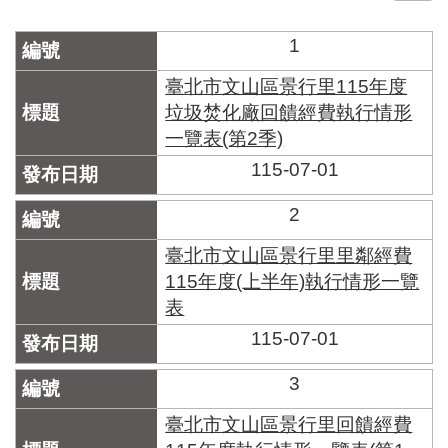
門
1
牌
整
臺北市文山區景行里115年度
合
垃圾焚化廠回饋經費執行情形
檢
一覽表(第2季)
索
系
115-07-01
統
2
文
化
臺北市文山區景行里里鄰經費
局
115年度(上半年)執行情形一覽
文
表
化
資
115-07-01
產
3
臺
北
臺北市文山區景行里回饋經費
市