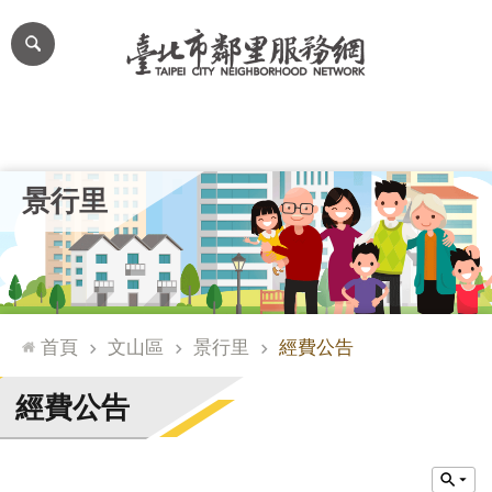
跳到主要內容區塊
進
階
搜
尋
里公布欄
里長簡介
里基本資料
本里特色
里活動花絮
網
景行里
站
導
覽
台
北
首頁
文山區
景行里
經費公告
通
臺
經費公告
北
市
政
府