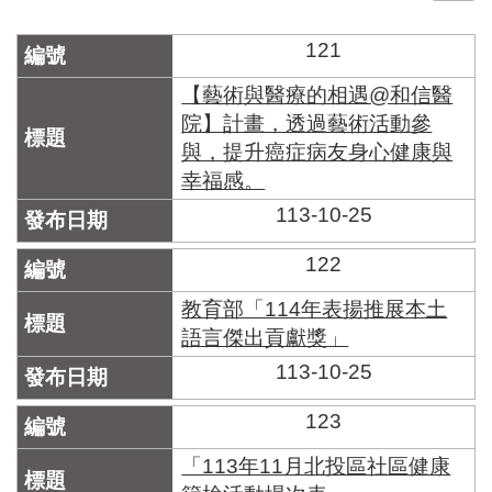
門
121
牌
整
【藝術與醫療的相遇@和信醫
合
院】計畫，透過藝術活動參
檢
與，提升癌症病友身心健康與
索
幸福感。
系
統
113-10-25
文
122
化
局
教育部「114年表揚推展本土
文
語言傑出貢獻獎」
化
資
113-10-25
產
123
臺
北
「113年11月北投區社區健康
市