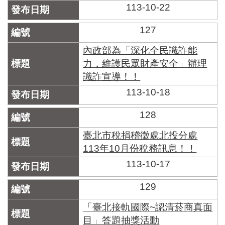
113-10-22
127
內政部為「深化全民識詐能
力，維護民眾財產安全」辦理
識詐宣導！！
113-10-18
128
臺北市稅捐稽徵處北投分處
113年10月份稅務訊息！！
113-10-17
129
「臺北接軌國際~認清菸商真面
目」答題抽獎活動