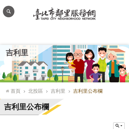
跳到主要內容區塊
進
階
搜
尋
里公布欄
里長簡介
里基本資料
本里特色
里活動花絮
網
吉利里
站
導
覽
台
北
首頁
北投區
吉利里
吉利里公布欄
通
臺
吉利里公布欄
北
市
政
府