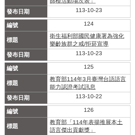
篩檢活動場次表」
區
里
113-10-23
界
說
124
臺
衛生福利部國民健康署為強化
北
樂齡族群之戒/拒菸宣導
市
鄰
113-10-23
長
名
125
冊
教育部114年3月臺灣台語語言
能力認證考試訊息
113-10-22
126
教育部「114年表揚推展本土
語言傑出貢獻獎」