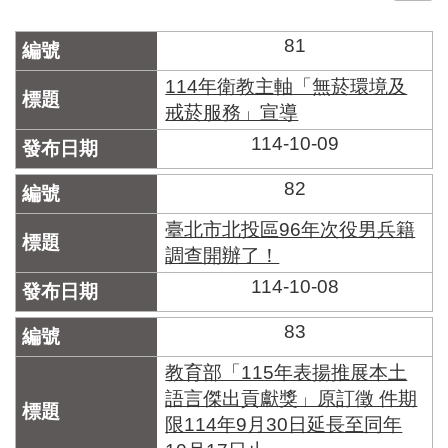
門
81
牌
整
114年衛教主軸「無菸環境及
合
戒菸服務」宣導
檢
114-10-09
索
系
統
82
文
臺北市北投區96年次役男兵籍
化
調查開辦了！
局
114-10-08
文
化
資
83
產
教育部「115年表揚推展本土
臺
語言傑出貢獻獎」原訂徵 件期
北
限114年9月30日延長至同年
市