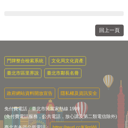
回上一頁
門牌整合檢索系統
文化局文化資產
臺北市區里界說
臺北市鄰長名冊
政府網站資料開放宣告
隱私權及資訊安全
免付費電話：臺北市民當家熱線 1999
(免付費電話服務，公共電話，放心講及第二類電信除外)
臺北市各區公所電話：
https://reurl.cc/K9rpWj