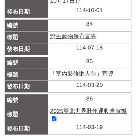
10月17日止
區
里
114-10-01
界
說
84
臺
野生動物保育宣導
北
市
114-07-18
鄰
長
85
名
冊
「室內裝修懶人包」宣導
114-03-20
86
2025雙北世界壯年運動會宣導
114-03-19