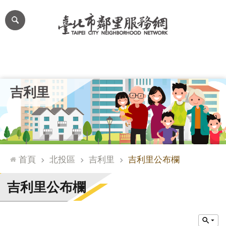
跳到主要內容區塊
進
階
搜
尋
里公布欄
里長簡介
里基本資料
本里特色
里活動花絮
網
吉利里
站
導
覽
台
北
首頁
北投區
吉利里
吉利里公布欄
通
臺
吉利里公布欄
北
市
政
府