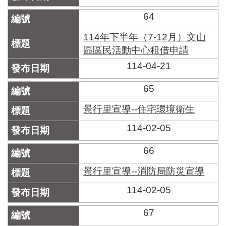
區
里
64
界
說
114年下半年（7-12月）文山
區區民活動中心租借申請
臺
北
114-04-21
市
鄰
65
長
名
景行里宣導--住宅環境衛生
冊
114-02-05
66
景行里宣導--消防局防災宣導
114-02-05
67