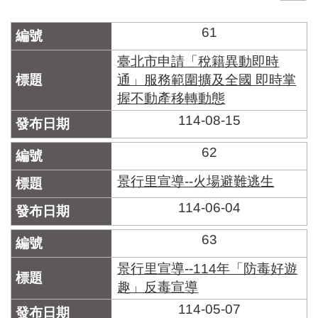
門
61
牌
整
臺北市申請「稅籍異動即時
合
通」服務範圍擴及全國 即時掌
檢
握不動產移轉動態
索
系
114-08-15
統
62
文
化
景行里宣導--火場避難逃生
局
文
114-06-04
化
資
63
產
景行里宣導--114年「防毒好遊
臺
趣」反毒宣導
北
市
114-05-07