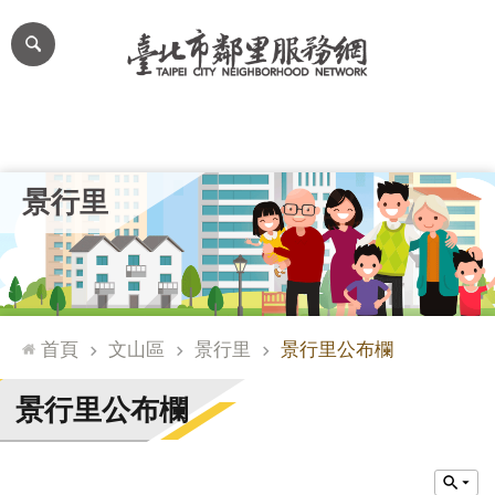
跳到主要內容區塊
進
階
搜
尋
里公布欄
里長簡介
里基本資料
本里特色
里活動花絮
網
景行里
站
導
覽
台
北
首頁
文山區
景行里
景行里公布欄
通
臺
景行里公布欄
北
市
政
府